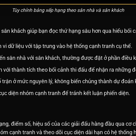
Tùy chỉnh bảng xếp hạng theo sân nhà và sân khách
sân khách giúp bạn đọc thứ hạng sâu hơn qua hiểu bối cả
vi dữ liệu với tập trung vào hệ thống cạnh tranh cụ thể.
n sân nhà với sân khách, thường được đặt ở phần điều kh
n với thành tích theo bối cảnh thi đấu để nhận ra những đ
ố trận ở mức nguyên lý, không biến chúng thành dự đoán k
cục diện nhóm cạnh tranh để tránh kết luận phiến diện.
ạng, điểm số, hiệu số của các giải đấu hàng đầu qua cơ c
hóm cạnh tranh và theo dõi cục diện dài hạn có hệ thống 