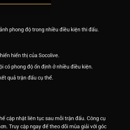
nh phong độ trong nhiều điều kiện thi đấu.
iển hiển thị của Socolive.
ội có phong độ ổn định ở nhiều điều kiện.
ết quả trận đấu cụ thể.
hế cập nhật liên tục sau mỗi trận đấu. Công cụ
hơn. Truy cập ngay để theo dõi mùa giải với góc