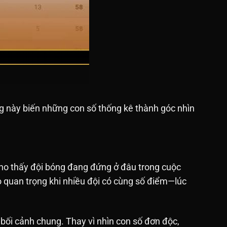
g này biến những con số thống kê thành góc nhìn
 cho thấy đội bóng đang đứng ở đâu trong cuộc
o quan trọng khi nhiều đội có cùng số điểm—lúc
g bối cảnh chung. Thay vì nhìn con số đơn độc,