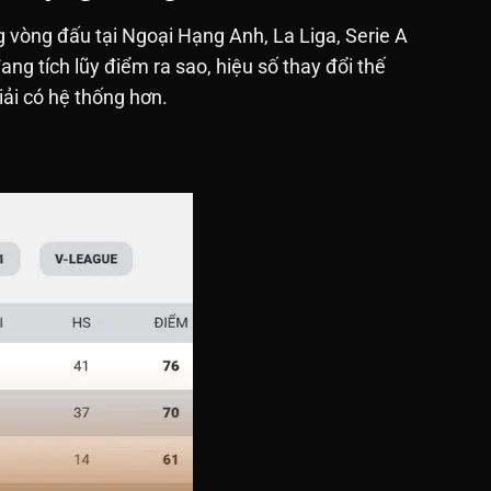
ng vòng đấu tại Ngoại Hạng Anh, La Liga, Serie A
ng tích lũy điểm ra sao, hiệu số thay đổi thế
iải có hệ thống hơn.