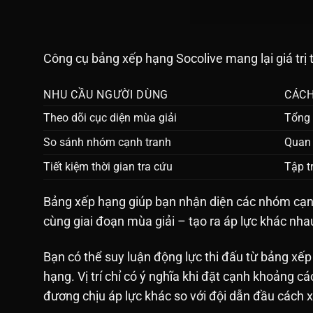
Công cụ bảng xếp hạng Socolive mang lại giá trị 
NHU CẦU NGƯỜI DÙNG
CÁCH
Theo dõi cục diện mùa giải
Tổng 
So sánh nhóm cạnh tranh
Quan 
Tiết kiệm thời gian tra cứu
Tập t
Bảng xếp hạng giúp bạn nhận diện các nhóm cạnh
cùng giai đoạn mùa giải – tạo ra áp lực khác nha
Bạn có thể suy luận động lực thi đấu từ bảng xế
hạng. Vị trí chỉ có ý nghĩa khi đặt cạnh khoảng
đương chịu áp lực khác so với đội dẫn đầu cách 