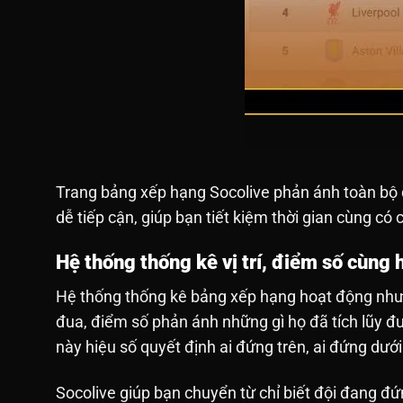
Trang bảng xếp hạng Socolive phản ánh toàn bộ d
dễ tiếp cận, giúp bạn tiết kiệm thời gian cùng có 
Hệ thống thống kê vị trí, điểm số cùng 
Hệ thống thống kê bảng xếp hạng hoạt động như l
đua, điểm số phản ánh những gì họ đã tích lũy đư
này hiệu số quyết định ai đứng trên, ai đứng dưới
Socolive giúp bạn chuyển từ chỉ biết đội đang đứn