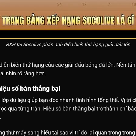
BXH tại Socolive phản ánh diễn biến thứ hạng giải đấu lớn
iễn biến thứ hạng của các giải đấu bóng đá lớn. Nền tản
cái nhìn rõ ràng hơn.
hiệu số bàn thắng bại
ớp dữ liệu giúp bạn đọc nhanh tình hình tổng thể. Vị trí
ợc qua từng trận. Hiệu số bàn thắng bại trở thành chỉ bá
.
g thứ mấy sang hiểu tại sao vị trí đó lại quan trọng tron