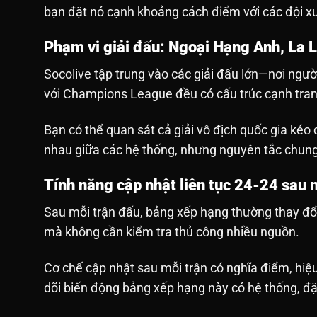
bạn đặt nó cạnh khoảng cách điểm với các đội x
Phạm vi giải đấu: Ngoại Hạng Anh, La 
Socolive tập trung vào các giải đấu lớn—nơi ngư
với Champions League đều có cấu trúc cạnh tran
Bạn có thể quan sát cả giải vô địch quốc gia kéo
nhau giữa các hệ thống, nhưng nguyên tắc chung v
Tính năng cập nhật liên tục 24-24 sau 
Sau mỗi trận đấu, bảng xếp hạng thường thay đổi t
mà không cần kiểm tra thủ công nhiều nguồn.
Cơ chế cập nhật sau mỗi trận có nghĩa điểm, hiệu
dõi biến động bảng xếp hạng này có hệ thống, đặc