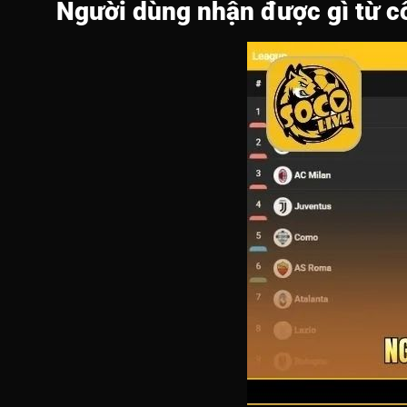
Người dùng nhận được gì từ c