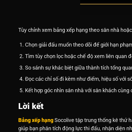
Tùy chỉnh xem bảng xếp hạng theo sân nhà hoặc 
Chọn giải đấu muốn theo dõi để giới hạn phạm 
Tìm tùy chọn lọc hoặc chế độ xem liên quan đế
So sánh sự khác biệt giữa thành tích tổng qua
Đọc các chỉ số đi kèm như điểm, hiệu số với s
Kết hợp góc nhìn sân nhà với sân khách cùng 
Lời kết
Bảng xếp hạng
Socolive tập trung thống kê thứ h
giúp bạn phân tích động lực thi đấu, nhận diện n