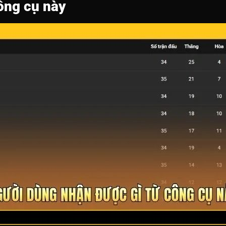
ông cụ này