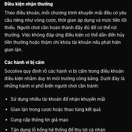
Điều kiện nhận thưởng
Theo điều khoản, mỗi chương trình khuyến mãi đều có yêu
cầu riêng như vòng cược, thời gian áp dụng và mức tiền tối
thiểu. Người chơi cần hoàn thành đầy đủ để có thể rút
thưởng. Việc không đáp ứng điều kiện có thể dẫn đến hủy
tiền thưởng hoặc thậm chí khóa tài khoản nếu phát hiện
gian lận.
Các hành vi bị cấm
Socolive quy định rõ các hành vi bị cấm trong điều khoản
điều kiện nhằm duy trì môi trường công bằng. Dưới đây là
những hành vi phổ biến người chơi cần tránh:
Sử dụng nhiều tài khoản để nhận khuyến mãi
Gian lận trong cược hoặc thao túng kết quả
Cung cấp thông tin giả mạo
Tận dụng lỗ hổng hệ thống để thu lợi cá nhân