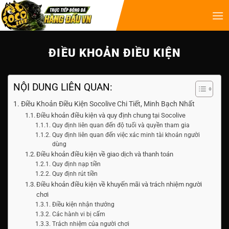
ĐIỀU KHOẢN ĐIỀU KIỆN
NỘI DUNG LIÊN QUAN:
Điều Khoản Điều Kiện Socolive Chi Tiết, Minh Bạch Nhất
Điều khoản điều kiện và quy định chung tại Socolive
Quy định liên quan đến độ tuổi và quyền tham gia
Quy định liên quan đến việc xác minh tài khoản người
dùng
Điều khoản điều kiện về giao dịch và thanh toán
Quy định nạp tiền
Quy định rút tiền
Điều khoản điều kiện về khuyến mãi và trách nhiệm người
chơi
Điều kiện nhận thưởng
Các hành vi bị cấm
Trách nhiệm của người chơi