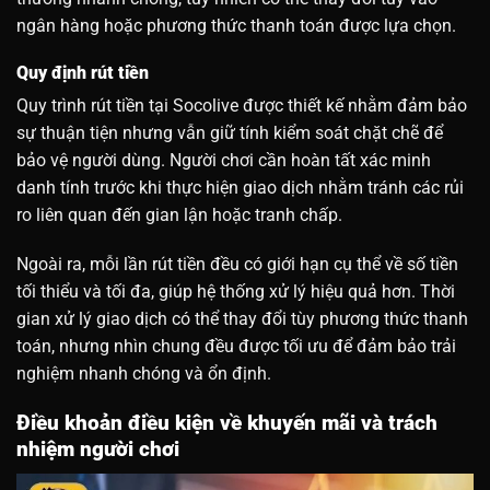
ngân hàng hoặc phương thức thanh toán được lựa chọn.
Quy định rút tiền
Quy trình rút tiền tại Socolive được thiết kế nhằm đảm bảo
sự thuận tiện nhưng vẫn giữ tính kiểm soát chặt chẽ để
bảo vệ người dùng. Người chơi cần hoàn tất xác minh
danh tính trước khi thực hiện giao dịch nhằm tránh các rủi
ro liên quan đến gian lận hoặc tranh chấp.
Ngoài ra, mỗi lần rút tiền đều có giới hạn cụ thể về số tiền
tối thiểu và tối đa, giúp hệ thống xử lý hiệu quả hơn. Thời
gian xử lý giao dịch có thể thay đổi tùy phương thức thanh
toán, nhưng nhìn chung đều được tối ưu để đảm bảo trải
nghiệm nhanh chóng và ổn định.
Điều khoản điều kiện về khuyến mãi và trách
nhiệm người chơi