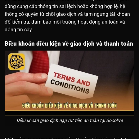
dùng cung cấp thông tin sai lệch hoặc không hợp lệ, hệ
thống có quyền từ chối giao dịch và tạm ngưng tài khoản
để kiểm tra, đảm bảo môi trường hoạt động an toàn và
đáng tin cậy.
Điều khoản điều kiện về giao dịch và thanh toán
Điều khoản giao dịch nạp rút tiền an toàn tại Socolive